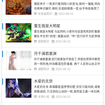
骆驼祥子 一旁武行看到陆川的变化,顿时一皱眉,然后
也将神识展开,顿时,也是脸喝酒一变,似乎有些恼怒了.
两个人只感觉到,还是在身前的那个位置,气息依旧存
化妆品知识
2022-06-22
在,并没有消失! 而与之前不同的是,这一次,气息已经从
一道,变为两道,而且,这两道气息似乎比之前更加强大!
重生我是大明星
下一秒. 骆驼祥子 与之前完全相同的两个...
重生我是大明星 与此同时,小家伙也会是死死的盯着那
飘在半空的"妖怪",面露凶状. "哼!"武行好歹为武帝强
者,也是有脾气的,见怪物出现了,当即就是元力一个喷
痘痘知识
2022-06-22
发,轰击在怪物身上. 被击中了,那怪物依旧没有表情. 重
生我是大明星 但身体却是开始缓缓变得黯淡,然后透
月千澜君墨渊
明...... 第二百二十九章通天路 看...
月千澜君墨渊 武行就更加不用说了,早就在冥冥中察觉
到一样的他,时刻都是在防备着. 两个人走到山谷正中
间,陆川忽然停下. 武行亦是同时停下. 月千澜君墨渊 两
减肥知识
2022-06-22
个人对视一眼,都从对方的眼神中感受到一些许疑惑.
在二人的神识感官之中,分明能够察觉到前方有一个隐
木星的无奈
匿的呼吸,但是却无法用眼睛观察到,而且,这个气...
木星的无奈 周围都是直愣愣石壁,仅仅只能向前,或者
原路退回. 只见到在山谷的一侧,竟然竖立着一块石碑,
上面仿佛是用血一般写了三个字:通天峰! 三个大字散
女频小说
2022-06-22
发着无尽的威严,就像它们代表整座山峰一般,透露着无