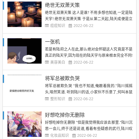
尽的厚重,除此之外,就是凌厉!恍如剑一般的震慑人心.
绝世无双萧天策
"通天峰......"陆川沉吟道. 心身子里...
绝世无双萧天策 这人是谁? 不用多想也知道,一定是陆
天宇! 绝世无双萧天策 于是从第二天起,陆天成便是立
即颁布法令,所有人...在如今的特殊情况下,一律禁止出
痘痘知识
2022-06-22
城!同时,元枫城从即日起,关闭城门! 这么做,便是完全相
当于彻底封闭了元枫城. 心中虽然也是千百个不愿意,
一张机
但是...陆天成别无他法,已经有这么...
若是有陆府之人在此,那么绝对会怀疑这人究竟是不是
真正的陆天宇,因为现在的陆天宇与原来根本完全不同!
简直是判若两人! 这究竟是怎么回事?! ...... 第二百二十
美容美白
2022-06-22
八章怪物 同样是在那几天,陆天成一下子收到许多份关
于人用嘴失踪的求诉. 一张机 细细追究的话,大约是从
将军总被欺负哭
元枫城一众势力无端被灭之后缓缓出现...
将军总被欺负哭 "我也不知道,俺跟着我的."陆川摇摇
头,哑然笑道. 听到陆川的话,小家伙不乐意了,何叫本鼠
俺跟着你的?嗯虽然也差不多啦,但是,要不是因为你身
整形知识
2022-06-22
上有那种好喝的水,本鼠才不会跟着你呢! -----------------
-----------------------------------...
好想吃掉你无删除
好想吃掉你无删除 "但是我觉得我应该去那里."陆川沉
思一会儿,终于还是说道,看着有些疑惑的武行,陆川叹
息一用嘴气,不知道从何时候开始,俺越接近这座小山峰
化妆品知识
2022-06-22