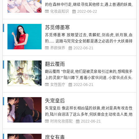
的在森林中行走,继续寻找其他修士,遇上普通的妖兽,
众人也不含糊,直接合力将其击杀. 他们就是这样在生
化妆品知识
2022-06-22
存着. 未完待续~识别下方二维码继续阅读全集 而失足
坠入断崖的林昊,现在正躺在空中由树枝交织成的一张
苏觅傅墨寒
大大的网上,不知道是陷入昏迷,还是睡着了. "呃啊...
苏觅傅墨寒 放眼望过去,青麟蛇,剑齿虎,妖月狼,血
豹...... 这踏马完完全全就都是遇之必逃的十大妖兽排
行榜上的妖兽啊!我问你,就这些妖兽,随便遇上一个众
养颜保养
2022-06-21
人就都是逃都来不及,还驯服...呵呵,你铁定是脑子有毛
病. 所以说,现在别说修士了,就算是寻常的一些妖兽见
翻云覆雨
了陆川那也得先逃之夭夭. 苏觅傅墨寒 ...
翻云覆雨 "你是说,他们是被灵泉吸引过来的,想喝我手
上的灵泉?"陆川蹲下,看着小家伙问道. 小家伙点点头.
看了看周围妖兽,发现它们的眼神果然集中在俺手中的
女性医疗
2022-06-21
灵泉上,眼神之中没有恶意,仅仅只有目光长处的一丝丝
渴望,陆川登时有些疑惑了,看了看手上的灵泉,到底是
失宠皇后
为何,灵泉对这里所有的妖兽都具有极大吸引力?...
失宠皇后 像这样长相凶猛的妖兽,绝对是具有攻击性
的,陆川自诩活了这么多年,何妖兽会主动攻击人类,他
光看样子就可以大概的猜测出来,而且结果也绝对是**
时尚化妆搭配
2022-06-21
不离十! 未完待续~识别下方二维码继续阅读全集 下方
扩展资料 而现在眼前的这些可以说是凶神恶煞的妖兽,
庶女有毒