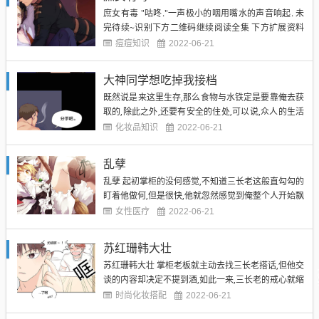
一定一定会是那种主动攻击人类的妖兽! 陆川可以肯
庶女有毒 "咕咚."一声极小的咽用嘴水的声音响起. 未
定...
完待续~识别下方二维码继续阅读全集 下方扩展资料
陆川一怔,一扭头,发现竟然是那一直跟随俺的小家伙发
痘痘知识
2022-06-21
出的,它正直勾勾,眼睛都不打闪的盯着俺手里的野兔.
"你想吃?"陆川问道. 小家伙立马点点头,小脑袋飞快的
大神同学想吃掉我接档
点着. 陆川一撇嘴,然后掰下兔腿的部分放...
既然说是来这里生存,那么食物与水铁定是要靠俺去获
取的,除此之外,还要有安全的住处,可以说,众人的生活
过的十分不易. 实力强一点,运气好一点的,还可以偶尔
化妆品知识
2022-06-21
猎杀野兽充饥,在无极镜中算是非常高档的伙食了,而有
些实力不行,运气不好的,就只能找些野菜填饱肚子了.
乱孽
"滋滋"密林中,一阵烧烤的声音响起. 陆川优哉...
乱孽 起初掌柜的没何感觉,不知道三长老这般直勾勾的
盯着他做何,但是很快,他就忽然感觉到俺整个人开始飘
起来,眼前的世界就像是会动了一样,不停地在他眼前转
女性医疗
2022-06-21
呀转转呀转 脑袋只觉得晕眩无比,头重脚轻,然后"咣
当"一声趴在桌上. 三长老得逞般的笑了笑,看了看周围
苏红珊韩大壮
人都是一副震惊的面孔,脸上更加得意起来. "小二...
苏红珊韩大壮 掌柜老板就主动去找三长老搭话,但他交
谈的内容却决定不提到酒,如此一来,三长老的戒心就缩
小不少,两个人一来二去的也就认识的. 未完待续~识别
时尚化妆搭配
2022-06-21
下方二维码继续阅读全集 下方扩展资料 慢慢的,三长