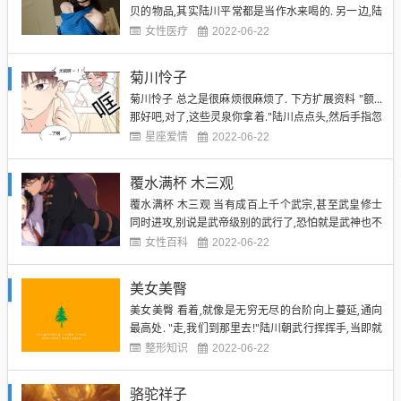
贝的物品,其实陆川平常都是当作水来喝的. 另一边,陆
川快速朝上. 越向上,便越是能感觉到一丝丝的压力. 或
女性医疗
2022-06-22
者说...威压. 他这才终于明白这里的考验在哪. 第二百
三十章威压 通天路上. 陆川目光冷凝,一步步坚定的朝
菊川怜子
前迈进. 越向前,灵魂长处所感受到的...
菊川怜子 总之是很麻烦很麻烦了. 下方扩展资料 "额...
那好吧,对了,这些灵泉你拿着."陆川点点头,然后手指忽
的出现一个小壶,给武行递过去. "你快去吧,抓松时间
星座爱情
2022-06-22
啊!"武行吩咐道. 陆川点点头,然后开始快速的朝上奔
去,进入台阶之后,肩膀上小家伙浑身一松,终于放下戒
覆水满杯 木三观
备,趴着. 见小家伙这幅样子,陆川...
覆水满杯 木三观 当有成百上千个武宗,甚至武皇修士
同时进攻,别说是武帝级别的武行了,恐怕就是武神也不
会好受! 更何况,这个世界诡异的很,根本没有元力存在?
女性百科
2022-06-22
未完待续~识别下方二维码继续阅读全集 这样消耗下
去,武行的元力也会有耗尽的时候! 两个人赶忙加快步
美女美臀
伐,终于,在有些怪物再次分化,成为十六名武师之...
美女美臀 看着,就像是无穷无尽的台阶向上蔓延,通向
最高处. "走,我们到那里去!"陆川朝武行挥挥手,当即就
想要绕过去. 武行点点头,跟着陆川,两个人刚跨出一步,
整形知识
2022-06-22
那四个怪物当即又飘在两个人的身前,挡住去路,它们没
有攻击,就仅仅是在阻止陆川和武行. "哼!"武行一声轻
骆驼祥子
哼,顿时撑起一个元力罩将两个人笼罩,...