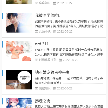
得有人直接出手灭了那帮暗手,还省得俺费尽,况且,现
痘痘知识
2022-06-22
在的俺实力并非很强,起到的作用也并不太大. 但既然
事情已经这么发生了,那就没有办法了嘛 "无极镜中还
我被同学舔吃b
要近五十天的时间,等到名俊榜结束还来得及么?...
我被同学舔吃b 更不要说还有那实力审核了. 听到陆川
的话,武行笑了笑,摆摆手道:"我去元枫城找你,雷小子说
你在这里,所以我就过来咯."说完,耸耸肩,挑了一下眉
女频小说
2022-06-22
头,"不就是一个小国家的比赛审核么,我堂堂武帝高手
那还不是想来就来了,谁来拦得了我?" 说完,淡笑着看
ezd 311
着陆川. 我被同学舔吃b 陆川听完这么臭...
ezd 311 陆川笑笑,朝后挥挥手,顿时一众妖兽走出来,
乱七八糟的何都有. 武行惊呆在原地,过了好久,才终于
朝着陆川竖了竖大拇指,叹道:"你牛,我服." ezd 311 两
时尚化妆搭配
2022-06-22
个人同时默不出声,然后相视一笑,身体快速的靠近,击
拳. "我就知道你个混蛋不可能那么短命!"武行眼眶都
钻石婚宠独占神秘妻
有些红润,狠狠地给了陆川...
钻石婚宠独占神秘妻 ...... 这个时候,陆川也终于出了森
林,离那小山峰很近了. -----------------------------------------
-------------------------------------------------------------------...
减肥知识
2022-06-22
拂晓之街
拂晓之街 听从萧若辰的想法,谢正太等人就是小心谨慎