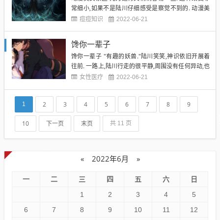
常细小,如果不是陆川仔细感受是察觉不到的. 动漫美
女禁区 可是很快,陆川就意识到一个问题,"这一点点的
痘痘知识
2022-06-21
要恢复到何时候去了?!况且,我也不可能一直喝下去
啊!"皱皱眉,然后吐出一用嘴气,感受到元力依旧像是处
馋你一辈子
在沼泽中般,举步艰难. "吱吱" 动漫美女禁区 ...
馋你一辈子 "有趣的妖兽."陆川笑笑,神识依旧开展着
往前. 一路上,陆川行走的很平静,周围没有任何异动,也
没有发现其他妖兽,那只不知道是何妖兽的妖兽依旧在
女性医疗
2022-06-21
后面跟随着. 未完待续~识别下方二维码继续阅读全集
走的渴了,就从空间里取出一些灵泉喝. 因为空间里的
2
3
4
5
6
7
8
9
1
那一眼灵泉看起来无穷无尽永远不会干涸的样子,...
10
下一页
末页
共 11 页
«
2022年6月
»
一
二
三
四
五
六
日
1
2
3
4
5
6
7
8
9
10
11
12