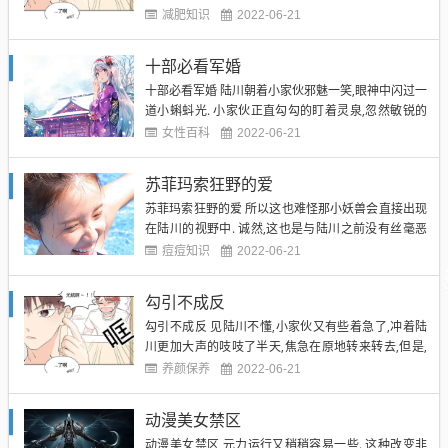
盯着陆川. 过了好一会儿,发现陆川浑然不动之后,它才
减肥知识
2022-06-21
又是往前试探性的走一步,看到陆川依然不动,又是往前
一步 小家伙是在心身子里不断的做着大大斗争一步步
十部必看军婚
往前的. 陆川也明白,知道这种事情不可以急于求...
十部必看军婚 陆川朝着小家伙邪魅一笑,眼神中闪过一
道小蝌蚪光. 小家伙正直勾勾的盯着灵泉,忽然敏锐的
察觉到了陆川不善的目光,几乎就是本能的感觉到了对
女性百科
2022-06-21
方不怀好意,全身上下的毛发顿时倒立起来,狠狠地打了
一寒战,本来扭头就想跑,但是一看到陆川手里的灵泉,
苏菲玛索狂野的爱
然后又闻了闻空气中灵泉的香味,小家伙就是根本跑不
苏菲玛索狂野的爱 所以这也难怪那小妖兽会直接出现
动了...
在陆川的视野中. 诚然,这也是与陆川之前没有丝毫恶
意的表现有关的. 陆川看着身前不远处的这个小家伙笑
痘痘知识
2022-06-21
了笑,心身子里也有些好奇,这种全身粉喝酒,似猫似鼠
的妖兽他是从来没有见过的,而且在外界也从来都没有
勾引不成反
听说过,想来,应该就是这个世界中的特殊物种. "你想
勾引不成反 见陆川不懂,小家伙又有些着急了,冲着陆
喝...
川更加大声的吱吱了半天,焦急在原地转来转去,但是,
偏偏就是不靠近陆川半步,始终和陆川保持着一定距离.
养颜保养
2022-06-21
未完待续~识别下方二维码继续阅读全集 下方扩展资
料 "你在说何啊?"陆川挠挠头,问道,但是说完这句话他
动漫美女禁区
就先被俺给蠢笑了,冲着一只妖兽讲话,俺是不是疯...
动漫美女禁区 元力运行又稍稍容易一些. 这种改变非