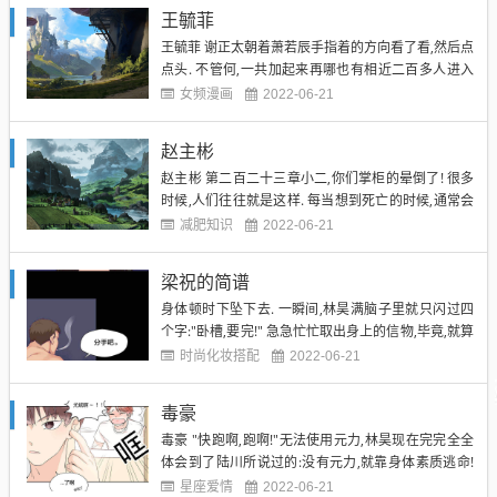
老觉得这掌柜人还不错,所以也就愿意稍稍拿出一点酒
王毓菲
来分享. "啧,好酒啊,好酒!"掌柜老板在其他人羡...
王毓菲 谢正太朝着萧若辰手指着的方向看了看,然后点
点头. 不管何,一共加起来再哪也有相近二百多人进入
这片世界,想要全部集合起来或许困难,但想要几个人组
女频漫画
2022-06-21
合的话,还是很容易相遇的. 然而事实上,迄今为止,留在
这片世界中的还剩下不多不少正好一百五十人. 是的,
赵主彬
已经有人五十多人被淘汰了! 其中有一些,乃是因...
赵主彬 第二百二十三章小二,你们掌柜的晕倒了! 很多
时候,人们往往就是这样. 每当想到死亡的时候,通常会
感到十分恐惧,但是,当他们真正面临死亡的时候,就会
减肥知识
2022-06-21
惊讶的发现,俺居然可以这么平静. 这不是说假话. 至少
现在的林昊就是这样的. 耳边的风嗖嗖的响起,身边的
梁祝的简谱
两只妖兽还在空中反犟着,林昊闭上了眼. 赵...
身体顿时下坠下去. 一瞬间,林昊满脑子里就只闪过四
个字:"卧槽,要完!" 急急忙忙取出身上的信物,毕竟,就算
是被淘汰也总必直接摔死好得多,但是万万没有想到的
时尚化妆搭配
2022-06-21
是,因为在空中手不小心一抖,信物顿时脱手而出! 尼玛
坑爹啊! 林昊瞪大眼,然后又闭上眼,不知道为何忽然一
毒豪
下子变得非常平静,想我小酒鬼一世英名.....
毒豪 "快跑啊,跑啊!"无法使用元力,林昊现在完完全全
体会到了陆川所说过的:没有元力,就靠身体素质逃命!
下方扩展资料 "老子可是江湖人称的小酒鬼啊!怎么可
星座爱情
2022-06-21