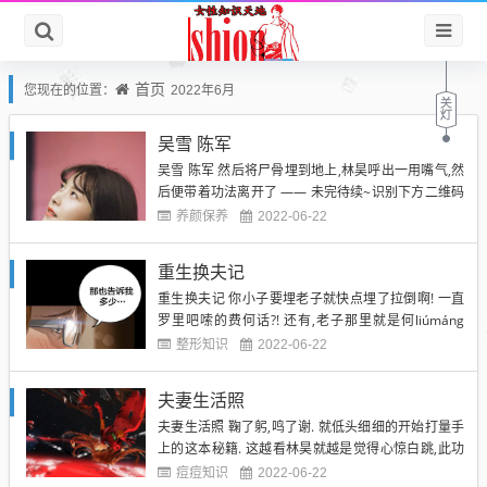
首页
您现在的位置：
2022年6月
吴雪 陈军
吴雪 陈军 然后将尸骨埋到地上,林昊呼出一用嘴气,然
后便带着功法离开了 —— 未完待续~识别下方二维码
继续阅读全集 另一边,陆川已经攀登到第八万五千层石
养颜保养
2022-06-22
阶! 此时,大大的压力已经远远超过陆川百倍有余! 像之
前那般急速的奔跑是不可能的了,陆川只能握着拳,汗流
重生换夫记
浃背的一步一步往上走. 此时向下看,竟然已经...
重生换夫记 你小子要埋老子就快点埋了拉倒啊! 一直
罗里吧嗦的费何话?! 还有,老子那里就是何liúmáng
了?!那都是对你的考验好嘛?! "好吧!我今天就将您的尸
整形知识
2022-06-22
骨埋起,希望您泉下有知,然后保佑我这一次出去之后一
路高歌,然后直接成神,还有,最好就是可以瞬间在实力
夫妻生活照
上可以压制了陆川,说到陆川啊,那小子真...
夫妻生活照 鞠了躬,鸣了谢. 就低头细细的开始打量手
上的这本秘籍. 这越看林昊就越是觉得心惊白跳,此功
法之玄奥,竟然是令林昊完全看不懂!只觉得此功法神秘
痘痘知识
2022-06-22