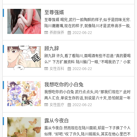
的时候,便是再一次的传来熟悉的召唤感. 这种感觉,上
一次出现的时候,乃是因为通天石的碎片. 那么,如果没
至尊强婿
有错误的话,这座山身子里,也一定存在着通天石...
至尊强婿 喝完,武行一脸陶醉的样子,似乎是回味无穷.
陆川撇撇嘴,现在的样子,就像陆川才是武帝高手一般,
而武行则是一个没有见过世面的"乡下人". "怎么样,你
养颜保养
2022-06-22
现在再运行一下元力,有没有恢复一些?"陆川问道. 武
行一愣,然后试了试,顿时皱眉,手上赫然出现光芒,都有
顾九辞
些呆滞了,看着陆川,道:"好像完全恢复...
顾九辞 许久,看了看陆川,面喝酒有些不忍道:"真的要喝
么?" 下方扩展资料 陆川脑门一暗,"不喝我扔了." 小家
伙一听陆川这话登时急了,扔何扔?给我啊! 第二百二十
女性百科
2022-06-22
七章全部杀了 武行面喝酒一苦,看着眼前这一瓢灵泉,
摇摇头,感叹道:"这灵泉乃是世间一等一的奇物,作用极
我想吃你的小白兔
广,数量极少,绝大部分的修士穷极一...
我想吃你的小白兔 武行点点头,问:"那我们现在?" 此时
两人汇合,单说生存的话,别说是六十天,恐怕就是一年
那都不会有任何问题,毕竟,武行武帝的实力是摆在这里
女性医疗
2022-06-22
的. "对了,你能调动俺的元力么?"陆川忽然想起来,问道.
武行一愣,点点头:"可以倒是可以,但不知道为何在这个
露从今夜白
世界里元力运行会受到压制,我虽然...
露从今夜白 然而现在在陆川面前,却是一下子换了个人
似得. "好吧."叹了许久,陆川摇摇头,其实在他心里巴不