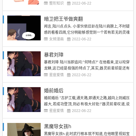
化. 既然存在,那么就一定有他的道理! 陆川的接受能力
整形知识
2022-06-22
已然得到极大提高,而器灵的存在,对于陆川就像是一个
百事通的老先生一般,是非常重要的. 通天梯下,武行坐
暗卫把王爷做爽翻
在地上. "这通天路似乎能感受到人的气息,真正的...
闻言,陆川点点头. 小家伙依旧趴在陆川肩膀上,不时疑
惑的看看四周,它分明能够感觉到一个若有若无的灵魂
在俺周围,但是却怎么也观察不到,到了最后只好放弃.
女频漫画
2022-06-22
浑身放松警惕的它,浑然不知道身边这个人已经在打它
的主意. 小家伙窝起身子,睡了. "小娃娃,你现在还是全
暴君刘璋
力的应付这一道通天梯吧,我可以告诉你的是,通...
暴君刘璋 陆川当即追问:"何特点?" 在他看来,足以咬穿
龙鳞,这已经是极强的特点了,其实,器灵前辈却是还有
更加可怕的!? 未完待续~识别下方二维码继续阅读全集
星座爱情
2022-06-22
"那便是,它的攻击...可以直击修士灵魂!"器灵凝声道.
陆川脑海中不由想象出修士被龙鼠咬到一用嘴之后,顿
婚前婚后
时灵魂遭到攻击,晕厥倒地的情景,身...
婚前婚后 "古护工载,通天路,即通天之路,越向上则威压
越大,若成功登顶,则必有极大好处!"器灵前辈叹道,说
完,又是道:"这倒也是一份机缘,你继续走吧,通常情况
星座爱情
2022-06-22
下,通天路上不会出现其他异变." 未完待续~识别下方
二维码继续阅读全集 下方扩展资料 陆川点点头,这才
黑魔导女孩h
继续向上走. 在与器灵对话的时候,小家伙...
黑魔导女孩h 此时武行根本就不知道,在他眼里视如宝