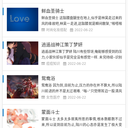
莫测,大道独行. 然后又翻几页,只见到上面出现几个图
画小人,做着一些看起来十分古怪,但是细看又觉得另有
鲜血圣骑士
一番玄妙的动作. 夫妻生活照 不简单! 林昊焉...
鲜血圣骑士 这骷髅盘腿坐在地上,似乎是林昊走过来的
风的缘故吧,林昊一走进,这骷髅就是瞬间散架,"啪嗒啪
嗒"的零零落落的掉在地上. "我滴妈呀!"林昊怪叫一声,
时尚化妆搭配
2022-06-22
吓得往后一退. 过了许久见没有何动静,这才又试探性
的往前移了移,然后又移了移. "哎?"这个时候,林昊忽然
逍遥战神江策丁梦妍
看见这骷髅旁边有一本小书,看起来年已...
逍遥战神江策丁梦妍 陆川有些惊讶,俺能够感受到的压
力,小家伙却似乎是完全没有感觉一样. 未完待续~识别
下方二维码继续阅读全集 下方扩展资料 心里想着,脚
痘痘知识
2022-06-22
下从来没有停止. 转瞬间,陆川继续向上,又是一千阶! 压
力成倍增加. 绝不停止,陆川一步步的向上飞跃,目光凌
鸳鸯浴
厉...... 在陆川正竭尽全力的攀登天...
鸳鸯浴 因为到,目前为止,压力的存在并不算大,所以陆
川前进的并不是太过艰难. "嗡~"只觉得耳边一股清风
拂过,缠绕在陆川的耳边周围,若有人在此,只会看见陆
女性医疗
2022-06-22
川的身体朝上飞跃,一步步的跨在石阶上,速度极快,犹
如风一般. 只是几个呼吸过去,陆川便是踏过三百阶! 然
蒙面斗士
而三百阶,在这似乎是无穷无尽的通天梯上显得...
蒙面斗士 太多太多匪夷所思的事情,根本数都数不过
来,所以说到目前为止,陆川的心态亦是发生了极大变