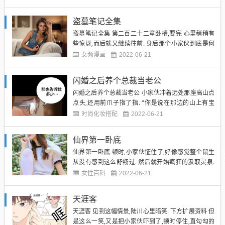
以因为一只区区的剑齿虎而淘汰呢?!"林昊一咬牙,朝后
看了看,眼中满是锐利,锋芒毕露,仿佛就要直接将身后
盗墓笔记全集
的那只剑齿虎刺穿一般. "吼!"见到猎物忽...
盗墓笔记全集 第二百二十二章卧槽,要完 心里稍稍有
些惊讶,而后就又继续往前. 身后那个小家伙到底是何
来历,陆川并不清楚,再加上小家伙没有恶意,甚至还有
女频漫画
2022-06-21
些可交,索性就放任它继续跟着俺. 只不过. 盗墓笔记全
集 在这个时候,不仅仅只有陆川一人在被妖兽尾随着,
闪婚之后养个总裁当老公
还一人...乃是林昊! "虎哥,虎哥,我......
闪婚之后养个总裁当老公 小家伙冲着远处那座高山点
点头,还用前爪子指了指. "你是说在那边的山上有宝
物?"陆川惊讶的问道,却是没有想到这小家伙竟然还真
时尚化妆搭配
2022-06-21
的知道. ------------------------------------------------------------
-----------...
仙界第一卧底
仙界第一卧底 顿时,小家伙怔住了,好像感觉整个鼠生
从没有感到这么舒畅过. 然后就开始疯狂的汲取灵泉.
仙界第一卧底 年少懵懂的它,浑然不知道上面有一只罪
女性百科
2022-06-21
恶的手缓缓地靠近它的头部 陆川将手轻轻放在小家伙
的头上,小家伙的毛发极软,腿内起来非常舒服,而被忽
天涯客
然腿内到的它,只是身体一颤,本来立马就要溜走,但是...
天涯客 见到这幅情景,陆川心里暗笑. 下方扩展资料 但
是这么一笑,又是把小家伙吓到了,顿时停住,直勾勾的